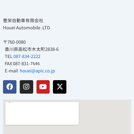
豊栄自動車有限会社
Houei Automobile .LTD
〒760-0080
香川県高松市木太町2838-6
TEL
087-834-2222
FAX 087-83
1-7646
E-mail
houei@apic.co.jp
F
I
Y
X
a
n
o
-
c
s
u
t
e
t
t
w
b
a
u
i
o
g
b
t
o
r
e
t
k
a
e