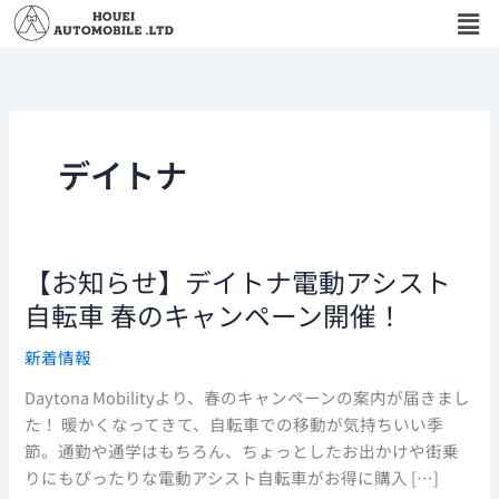
メ
内
ニ
容
ュ
を
ー
ス
キ
ッ
デイトナ
プ
【お知らせ】デイトナ電動アシスト
【お
知
自転車 春のキャンペーン開催！
ら
新着情報
せ】
デ
Daytona Mobilityより、春のキャンペーンの案内が届きまし
イ
た！ 暖かくなってきて、自転車での移動が気持ちいい季
ト
節。通勤や通学はもちろん、ちょっとしたお出かけや街乗
ナ
りにもぴったりな電動アシスト自転車がお得に購入 […]
電