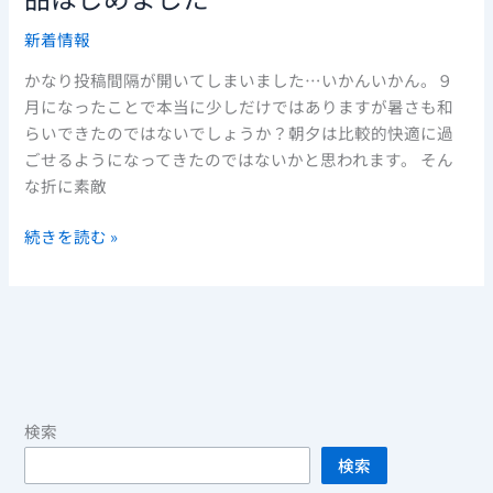
ら
実
新着情報
せ】
施
デ
中！！
かなり投稿間隔が開いてしまいました…いかんいかん。９
イ
月になったことで本当に少しだけではありますが暑さも和
ト
らいできたのではないでしょうか？朝夕は比較的快適に過
ナ
ごせるようになってきたのではないかと思われます。 そん
モ
な折に素敵
ビ
リ
続きを読む »
テ
ィ
商
品
は
じ
め
検索
ま
し
検索
た