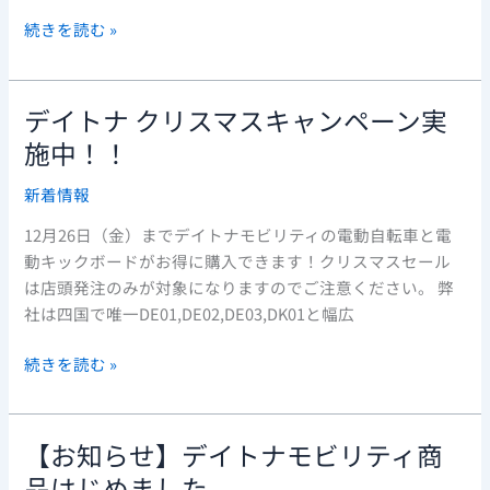
動
続きを読む »
ア
シ
ス
デイトナ クリスマスキャンペーン実
デ
ト
イ
施中！！
自
ト
転
新着情報
ナ
車
ク
春
12月26日（金）までデイトナモビリティの電動自転車と電
リ
の
動キックボードがお得に購入できます！クリスマスセール
ス
キ
は店頭発注のみが対象になりますのでご注意ください。 弊
マ
ャ
社は四国で唯一DE01,DE02,DE03,DK01と幅広
ス
ン
キ
ペ
続きを読む »
ャ
ー
ン
ン
ペ
開
【お知らせ】デイトナモビリティ商
【お
ー
催！
知
品はじめました
ン